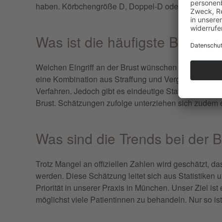
haben. Körbchengröße D, Doppel-D oder noch größe
Was ist die häufigste Brustop
Welchen Eingriff an der Brust wünschen sich Frauen
eine Kombination aus Straffung und Vergrößerung bzw
Verfahren. Jedoch gibt es eindeutige Statistiken in De
Brust. Schätzungen zufolge unterziehen sich zudem 
Was sind die Trends bei der 
Trotz Mangel an offiziellen Zahlen wird geschätzt, 
werden. Diese Schätzung leitet sich aus Statistiken
Priorität in unserer Praxis in München. Unser Ziel i
möglichst viele Patientinnen zu behandeln. Nur so i