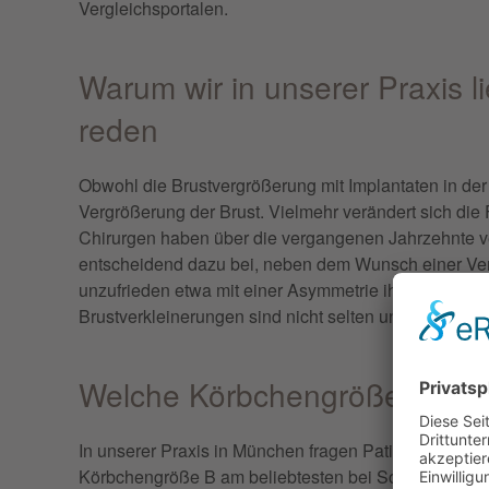
Vergleichsportalen.
Warum wir in unserer Praxis l
reden
Obwohl die Brustvergrößerung mit Implantaten in der S
Vergrößerung der Brust. Vielmehr verändert sich die
Chirurgen haben über die vergangenen Jahrzehnte ve
entscheidend dazu bei, neben dem Wunsch einer Ver
unzufrieden etwa mit einer Asymmetrie ihrer Brüste o
Brustverkleinerungen sind nicht selten und gewinnen
Welche Körbchengröße wird a
In unserer Praxis in München fragen Patientinnen a
Körbchengröße B am beliebtesten bei Schönheitsoper