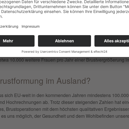
re Körbchengrößen werden nur noch seltener gewünscht.
eration in Deutschland?
 in Deutschland am häufigsten? Eine Bruststraffung? Eine Bru
. Verkleinerung? Letztendlich bestimmt der individuelle Befun
utschland. Mit etwa 25.000 operativen Eingriffen jährlich ist di
etwa 10.000 weitere Frauen pro Jahr einer Brustvergrößerung 
Brustformung im Ausland?
dass sich EU-weit in den kommenden Jahren mindestens 100.000 
 und Hochrechnungen ab. Trotz dieser steigenden Zahlen hat ein
st es, Brustoperationen mit dem höchsten qualitativen Ergebniss
st es uns möglich, der Gesundheit und dem Wohlbefinden unserer