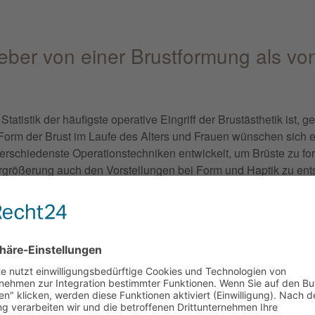
ieber von einer Brustformung als vo
tatistik der häufigste operative Eingriff der Brustästhetik ist, 
 Form der Brust im Laufe des Alters und Frauen wünschen sich 
rschiedenste Operationstechniken entwickelt, um Brüste zu for
größerung auch den Vorstellungen bei Form und Haptik zu ents
der schlaffem Gewebe. Auch hier ist die Formung der Brust von g
 gerade die vergangenen Jahre an Häufigkeit.
m häufigsten gewählt bei der Brus
m häufigsten Körbchengröße C nach. Beinahe genauso häufig w
ationen. Meist wird Körbchengröße C mit dem Wunsch nachgefra