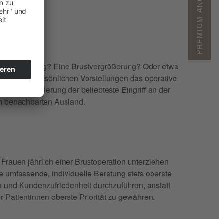
PREMIUM ANGEBOTE
stverkleinerung? Eine Brustvergrößerung? Oder etwa
d und die persönlichen Vorstellungen das operative
e Brustvergrößerung der beliebteste Eingriff an der
im benachbarten Ausland.
Frauen jährlich einer Brustoperation unterziehen
e umfassende, individuelle Beratung stets oberste
en und Kundenzufriedenheit durchzuführen, anstatt
 Patientinnen oberste Priorität zu gewähren.