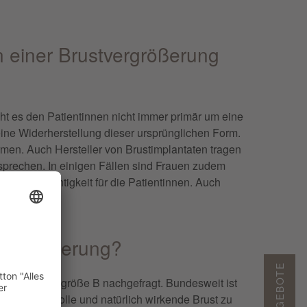
n einer Brustvergrößerung
geht es den Patientinnen nicht immer primär um eine
eine Widerherstellung dieser ursprünglichen Form.
men. Auch Hersteller von Brustimplantaten tragen
prechen. In einigen Fällen sind Frauen zudem
rößter Wichtigkeit für die Patientinnen. Auch
tvergrößerung?
ird Körbchengröße B nachgefragt. Bundesweit ist
gt, eine volle und natürlich wirkende Brust zu