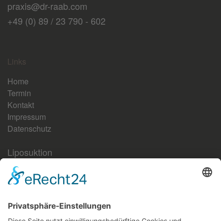
praxis@dr-raab.com
+49 (0) 89 / 23 790 - 602
Links
Home
Termin
Kontakt
Impressum
Datenschutz
Liposuktion
Aktuelles