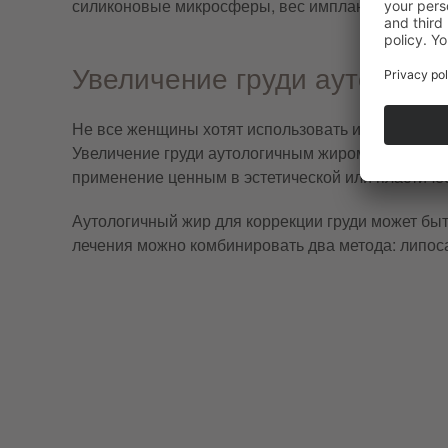
силиконовые микросферы, вес имплантатов, част
Увеличение груди аутологи
Не все женщины хотят использовать имплантаты д
Увеличение груди аутологичным жиром является 
применение ценным в эстетической или пластическо
Аутологичный жир для коррекции груди может быт
лечения можно комбинировать два метода: липоса