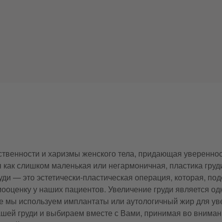
твенности и харизмы женского тела, придающая уверенност
я как слишком маленькая или негармоничная, пластика груд
уди — это эстетически-пластическая операция, которая, п
мооценку у наших пациентов. Увеличение груди является о
не мы используем имплантаты или аутологичный жир для ув
шей груди и выбираем вместе с Вами, принимая во внима