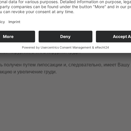
о ограничивающий фактор в желаемом размере груди, може
чным жиром — естественная альт
ля увеличения груди. Часто возникают проблемы с использ
более естественной альтернативой. Аутологичный жир имее
й хирургии, в т.ч. в хирургии груди.
ь получен путем липосакции и, следовательно, имеет Вашу 
кцию и увеличение груди.