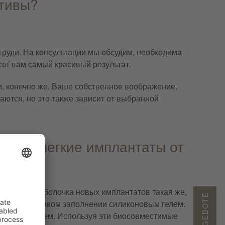
ативы?
груди. На консультации мы обсудим, необходима
сет вам самый красивый результат.
 и, конечно же, Ваше собственное воображение.
ются, но это также зависит от выбранной
аются легкие имплантаты от
. Внешняя оболочка новых имплантатов такая же,
ключается в новом заполнении силиконовым гелем.
елаемый объем. Используя эти биосовместимые