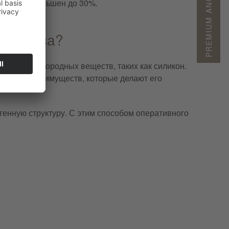
PREMIUM ANGEBOTE
т быть уменьшен до 30%.
ернатива?
ованием инородных веществ, таких как силикон.
т много преимуществ, которые делают его
генную структуру. С этим способом оперативного