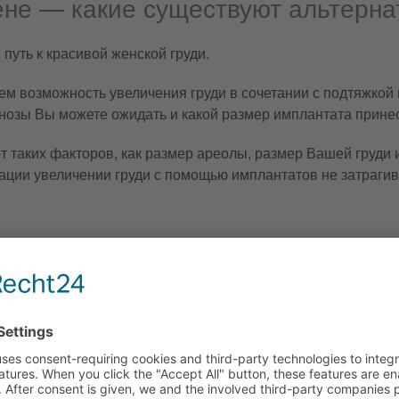
хене — какие существуют альтерн
уть к красивой женской груди.
ем возможность увеличения груди в сочетании с подтяжкой 
огнозы Вы можете ожидать и какой размер имплантата прине
от таких факторов, как размер ареолы, размер Вашей груди
ции увеличении груди с помощью имплантатов не затрагива
 имплантатов B-Lite — как отлич
им весом в отличие от стандартных силиконовых имплантов
ние десятилетий. Разница с новыми имплантатами B-lite за
ьшает массу имплантатов, но все же позволяет получить ж