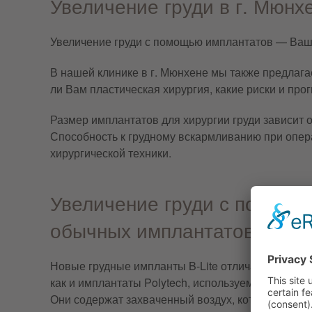
Увеличение груди в г. Мюн
Увеличение груди с помощью имплантатов — Ваш п
В нашей клинике в г. Мюнхене мы также предлага
ли Вам пластическая хирургия, какие риски и пр
Размер имплантатов для хирургии груди зависит 
Способность к грудному вскармливанию при опера
хирургической техники.
Увеличение груди с помощью
обычных имплантатов?
Новые грудные импланты B-Lite отличаются легк
как и имплантаты Polytech, используемые в тече
Они содержат захваченный воздух, который умен