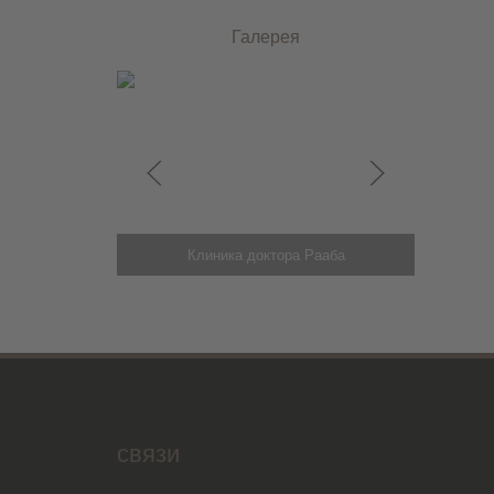
Галерея
Клиника доктора Рааба
связи