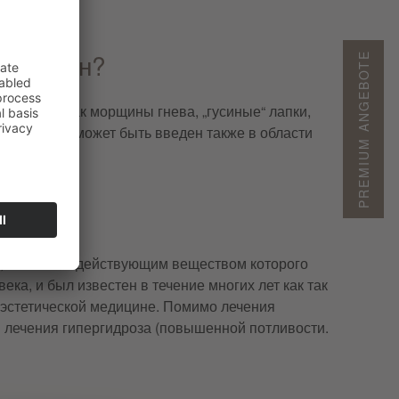
лотоксин?
PREMIUM ANGEBOTE
ин, таких как морщины гнева, „гусиные“ лапки,
а, однако, может быть введен также в области
ат, активным действующим веществом которого
ка, и был известен в течение многих лет как так
 эстетической медицине. Помимо лечения
я лечения гипергидроза (повышенной потливости.