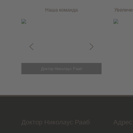
Наша команда
Увеличе
Доктор Николаус Рааб
Доктор Николаус Рааб
Адрес