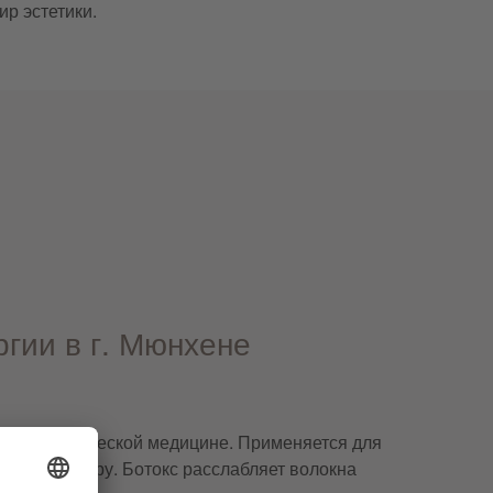
р эстетики.
ргии в г. Мюнхене
гии и эстетической медицине. Применяется для
ю мускулатуру. Ботокс расслабляет волокна