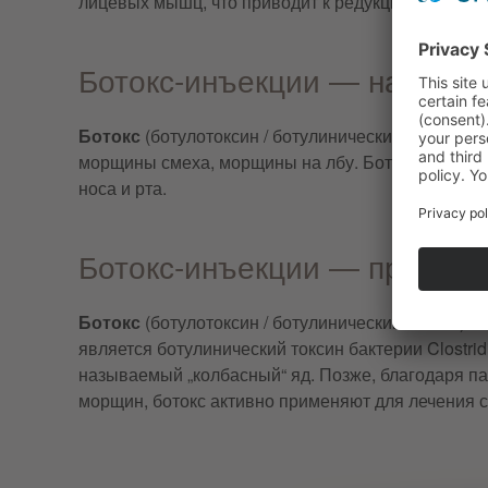
лицевых мышц, что приводит к редукции, или у
Ботокс-инъекции — на каки
Ботокс
(ботулотоксин / ботулинический токсин) з
морщины смеха, морщины на лбу. Ботокс, как прав
носа и рта.
Ботокс-инъекции — примене
Ботокс
(ботулотоксин / ботулинический токсин) 
является ботулинический токсин бактерии Clostri
называемый „колбасный“ яд. Позже, благодаря п
морщин, ботокс активно применяют для лечения с