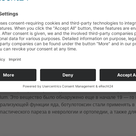
меньшению выраженности мимических морщин.
е типы морщин воздействует боту
арекомендовал себя в лечении птоза лица, мимических морщ
ило, используется для лечения морщин в верхней трети лиц
ние в других областях?
в настоящее время производится как синтетический препар
dium. Это вещество было обнаружено еще в начале 19 — го ве
арализующей функции яда, ботулотоксин стали применять в
пастического пареза в неврологии и ортопедии, а также дл