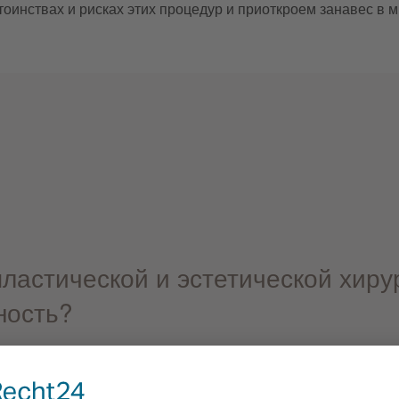
инствах и рисках этих процедур и приоткроем занавес в ми
пластической и эстетической хиру
ность?
как чудо средство против морщин используются в косметоло
ких морщин, так как ботулотоксин воздействует на лицеву