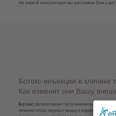
На первой консультации мы расскажем Вам о досто
Ботокс-инъекции в клинике 
Как изменят они Вашу внеш
Ботокс
(ботулотоксин / ботулинический токсин), 
лечения птоза лицевых мышц и коррекции мимичес