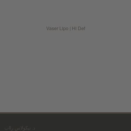
Vaser Lipo | Hi Def
د. نيكولاس رااب